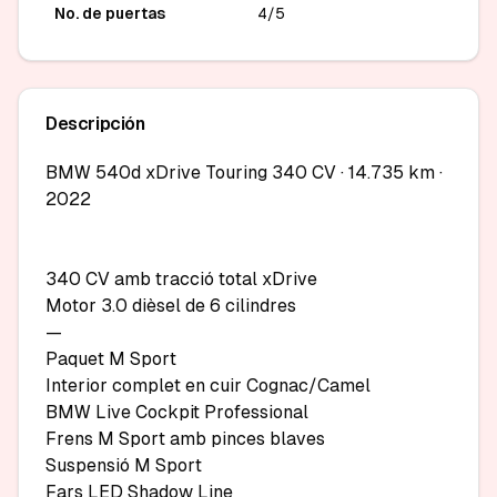
No. de puertas
4/5
Descripción
BMW 540d xDrive Touring 340 CV · 14.735 km · 
2022

340 CV amb tracció total xDrive

Motor 3.0 dièsel de 6 cilindres

—

Paquet M Sport

Interior complet en cuir Cognac/Camel

BMW Live Cockpit Professional

Frens M Sport amb pinces blaves

Suspensió M Sport

Fars LED Shadow Line
