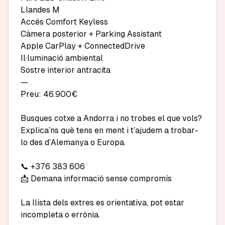
Llandes M

Accés Comfort Keyless

Càmera posterior + Parking Assistant

Apple CarPlay + ConnectedDrive

Il·luminació ambiental

Sostre interior antracita

—

Preu: 46.900€ 

Busques cotxe a Andorra i no trobes el que vols? 
Explica’ns què tens en ment i t’ajudem a trobar-
lo des d’Alemanya o Europa.

📞 +376 383 606

📩 Demana informació sense compromís

La llista dels extres es orientativa, pot estar 
incompleta o errònia.