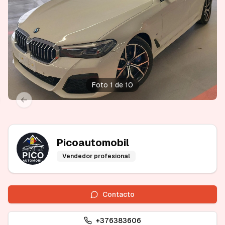
Foto 1 de 10
xt slide
Previous slide
Picoautomobil
Vendedor profesional
Contacto
+376383606