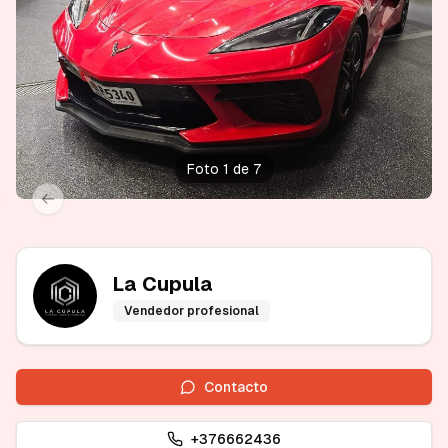
Foto 1 de 7
xt slide
Previous slide
La Cupula
Vendedor profesional
Contacto
+376662436