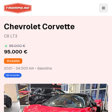
Open
Chevrolet Corvette
C8 LT3
96.000 €
95.000 €
Ocasión
2021 • 34.000 km • Gasolina
IGI incluido