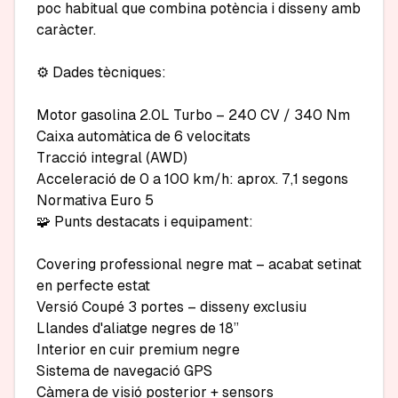
poc habitual que combina potència i disseny amb 
caràcter.

⚙️ Dades tècniques:

Motor gasolina 2.0L Turbo – 240 CV / 340 Nm

Caixa automàtica de 6 velocitats

Tracció integral (AWD)

Acceleració de 0 a 100 km/h: aprox. 7,1 segons

Normativa Euro 5

🧩 Punts destacats i equipament:

Covering professional negre mat – acabat setinat 
en perfecte estat

Versió Coupé 3 portes – disseny exclusiu

Llandes d'aliatge negres de 18’’

Interior en cuir premium negre

Sistema de navegació GPS

Càmera de visió posterior + sensors 