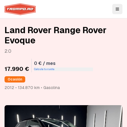
Open
Land Rover Range Rover
Evoque
2.0
0 € / mes
17.990 €
Calcula tu cuota
Ocasión
2012 • 134.870 km • Gasolina