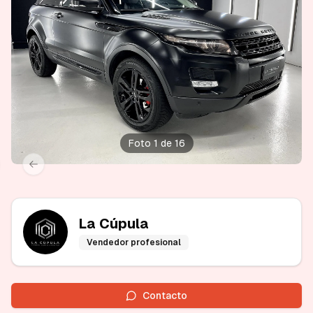
Foto 1 de 16
xt slide
Previous slide
La Cúpula
Vendedor profesional
Contacto