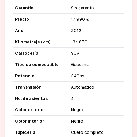
Garantía
Sin garantía
Precio
17.990 €
Año
2012
Kilometraje (km)
134.870
Carrocería
SUV
Tipo de combustible
Gasolina
Potencia
240cv
Transmisión
Automático
No. de asientos
4
Color exterior
Negro
Color interior
Negro
Tapicería
Cuero completo