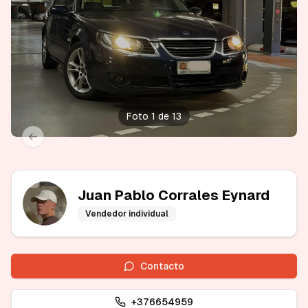
Foto 1 de 13
xt slide
Previous slide
Juan Pablo Corrales Eynard
Vendedor individual
Contacto
+376654959