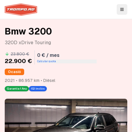
Open
Bmw 3200
320D xDrive Touring
23.800 €
0 € / mes
22.900 €
Calcular quota
Ocasió
2021 • 86.957 km • Dièsel
Garantia
1 Any
IGI inclòs