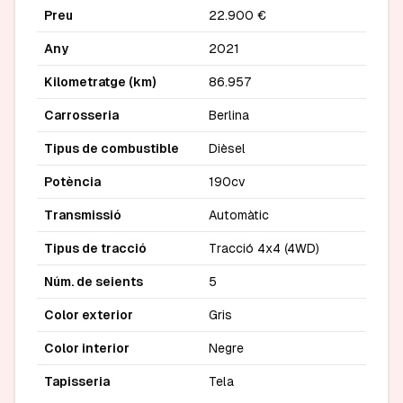
Preu
22.900 €
Any
2021
Kilometratge (km)
86.957
Carrosseria
Berlina
Tipus de combustible
Dièsel
Potència
190cv
Transmissió
Automàtic
Tipus de tracció
Tracció 4x4 (4WD)
Núm. de seients
5
Color exterior
Gris
Color interior
Negre
Tapisseria
Tela