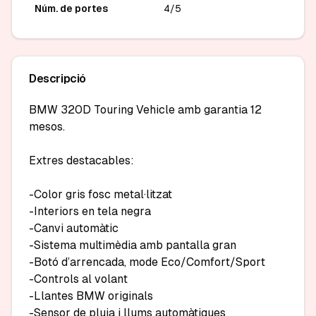
Núm. de portes
4/5
Descripció
BMW 320D Touring Vehicle amb garantia 12 
mesos.

Extres destacables:

-Color gris fosc metal·litzat

-Interiors en tela negra

-Canvi automàtic

-Sistema multimèdia amb pantalla gran

-Botó d’arrencada, mode Eco/Comfort/Sport

-Controls al volant

-Llantes BMW originals

-Sensor de pluja i llums automàtiques
