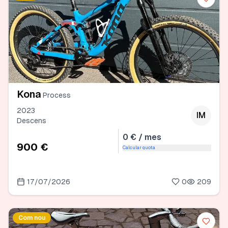
Kona
Process
2023
IM
Descens
0 € / mes
900 €
Calcular quota
17/07/2026
0
209
Com nou