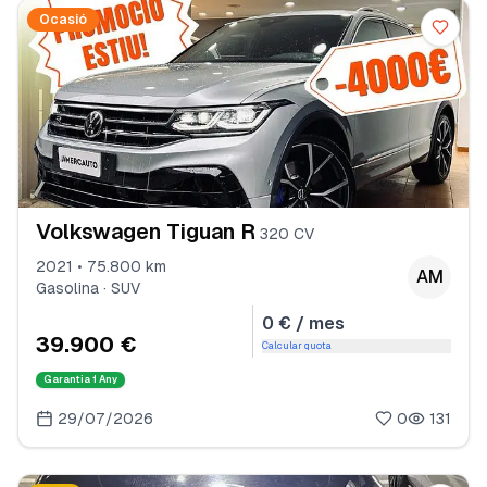
Ocasió
Volkswagen Tiguan R
320 CV
2021 • 75.800 km
AM
Gasolina · SUV
0 € / mes
39.900 €
Calcular quota
Garantia
1 Any
29/07/2026
0
131