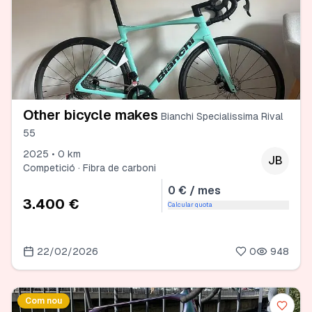
Other bicycle makes
Bianchi Specialissima Rival
55
2025 • 0 km
JB
Competició · Fibra de carboni
0 € / mes
3.400 €
Calcular quota
22/02/2026
0
948
Com nou