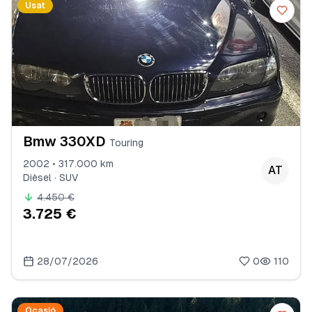
Usat
Bmw 330XD
Touring
2002 • 317.000 km
AT
Dièsel · SUV
4.450 €
3.725 €
28/07/2026
0
110
Ocasió