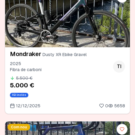
Mondraker
Dusty XR Ebike Gravel
2025
TI
Fibra de carboni
5.500 €
5.000 €
IGI inclòs
12/12/2025
0
5658
Com nou