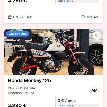
4.250 €
Calcular quota
11/07/2026
0
322
Gairebé nou
Honda Monkey 125
2025 • 2.960 km
AM
Gasolina · Naked
0 € / mes
3.290 €
Calcular quota