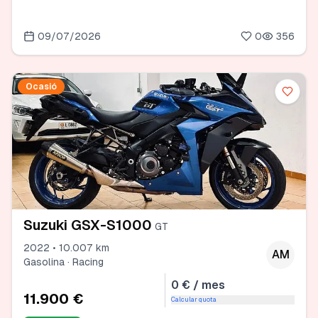
09/07/2026
0
356
Ocasió
Suzuki GSX-S1000
GT
2022 • 10.007 km
AM
Gasolina · Racing
0 € / mes
11.900 €
Calcular quota