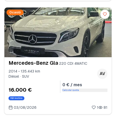
Ocasió
Mercedes-Benz Gla
220 CDI 4MATIC
2014 • 135.443 km
AV
Dièsel · SUV
0 € / mes
16.000 €
Calcular quota
IGI inclòs
03/08/2026
1
81