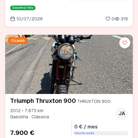
Garantia
1 Any
10/07/2026
0
319
Ocasió
Triumph Thruxton 900
THRUXTON 900
2012 • 7.673 km
JA
Gasolina · Clàssica
0 € / mes
7.900 €
Calcular quota