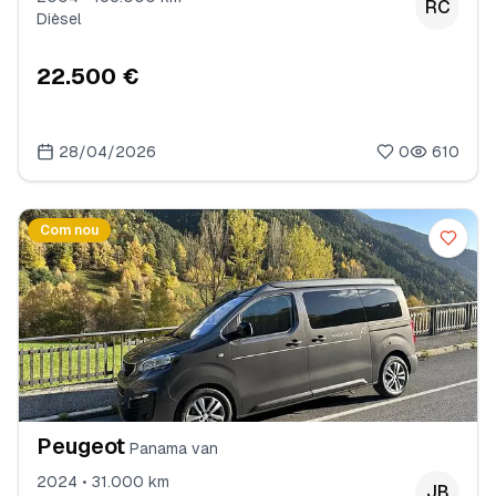
RC
Dièsel
22.500 €
28/04/2026
0
610
Com nou
Peugeot
Panama van
2024 • 31.000 km
JB