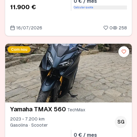
0 € / mes
11.900 €
Calcular quota
16/07/2026
0
258
Com nou
Yamaha TMAX 560
TechMax
2023 • 7.200 km
SG
Gasolina · Scooter
0 € / mes