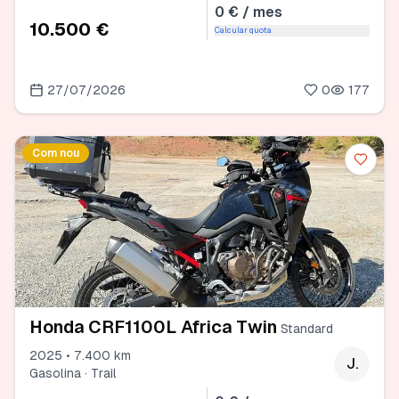
0 € / mes
10.500 €
Calcular quota
27/07/2026
0
177
Com nou
Honda CRF1100L Africa Twin
Standard
2025 • 7.400 km
J.
Gasolina · Trail