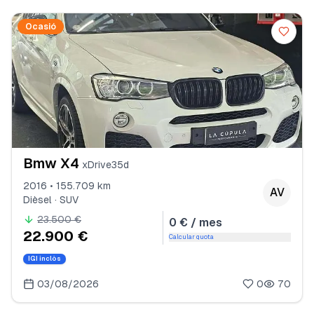
Ocasió
Bmw X4
xDrive35d
2016 • 155.709 km
AV
Dièsel · SUV
23.500 €
0 € / mes
22.900 €
Calcular quota
IGI inclòs
03/08/2026
0
70