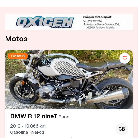
Motos
Ocasió
BMW R 12 nineT
Pure
2019 • 19.866 km
CB
Gasolina · Naked