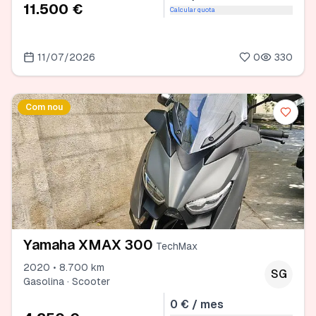
11.500 €
Calcular quota
11/07/2026
0
330
Com nou
Yamaha XMAX 300
TechMax
2020 • 8.700 km
SG
Gasolina · Scooter
0 € / mes