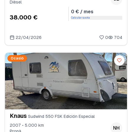
Dièsel
0 € / mes
38.000 €
Calcular quota
22/04/2026
0
704
Ocasió
Knaus
Sudwind 550 FSK Edición Especial
2007 • 5.000 km
NH
Propà