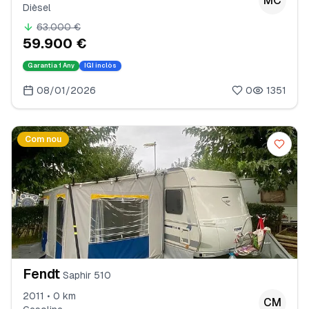
MC
Dièsel
63.000 €
59.900 €
Garantia
1 Any
IGI inclòs
08/01/2026
0
1351
Com nou
Fendt
Saphir 510
2011 • 0 km
CM