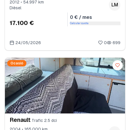
2012 • 54.997 km
LM
Dièsel
0 € / mes
17.100 €
Calcular quota
24/05/2026
0
699
Ocasió
Renault
Trafic 2.5 dci
2004 • 165.000 km