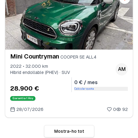
Mini Countryman
COOPER SE ALL4
2022 • 32.000 km
AM
Híbrid endollable (PHEV) · SUV
0 € / mes
28.900 €
Calcular quota
Garantia
1 Any
28/07/2026
0
92
Mostra-ho tot