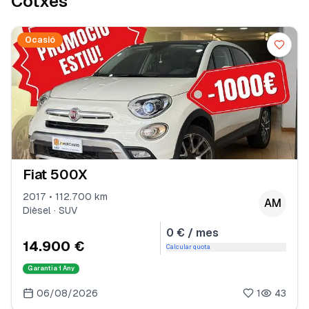
Cotxes
Ocasió
Fiat 500X
2017 • 112.700 km
AM
Dièsel · SUV
0 € / mes
14.900 €
Calcular quota
Garantia
1 Any
06/08/2026
1
43