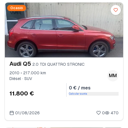
Ocasió
Audi Q5
2.0 TDI QUATTRO STRONIC
2010 • 217.000 km
MM
Dièsel · SUV
0 € / mes
11.800 €
Calcular quota
01/08/2026
0
470