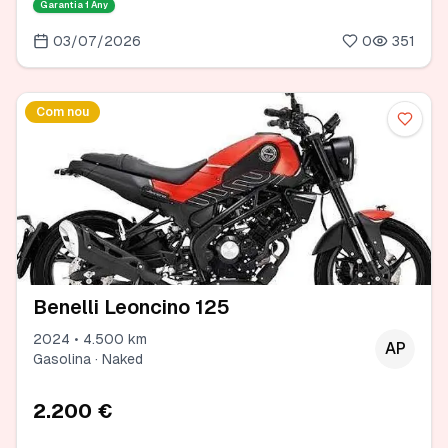
Garantia
1 Any
03/07/2026
0
351
Com nou
Benelli Leoncino 125
2024 • 4.500 km
AP
Gasolina · Naked
2.200 €