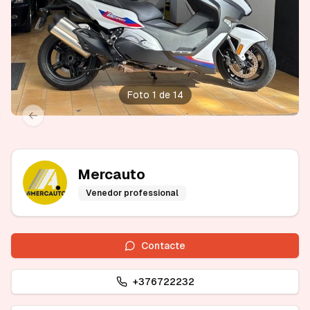
Foto 1 de 14
xt slide
Previous slide
Mercauto
Venedor professional
Contacte
+376722232