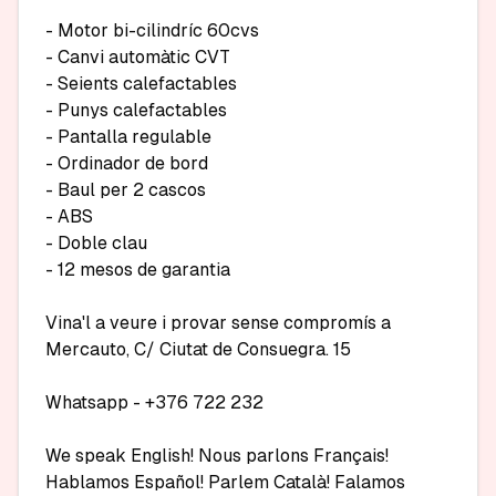
- Motor bi-cilindríc 60cvs

- Canvi automàtic CVT

- Seients calefactables

- Punys calefactables

- Pantalla regulable

- Ordinador de bord

- Baul per 2 cascos

- ABS

- Doble clau

- 12 mesos de garantia

Vina'l a veure i provar sense compromís a 
Mercauto, C/ Ciutat de Consuegra. 15

Whatsapp - +376 722 232

We speak English! Nous parlons Français! 
Hablamos Español! Parlem Català! Falamos 