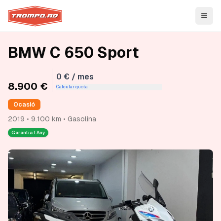
Open
BMW C 650 Sport
0 € / mes
8.900 €
Calcular quota
Ocasió
2019 • 9.100 km • Gasolina
Garantia
1 Any