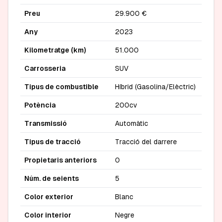
Preu
29.900 €
Any
2023
Kilometratge (km)
51.000
Carrosseria
SUV
Tipus de combustible
Híbrid (Gasolina/Elèctric)
Potència
200cv
Transmissió
Automàtic
Tipus de tracció
Tracció del darrere
Propietaris anteriors
0
Núm. de seients
5
Color exterior
Blanc
Color interior
Negre