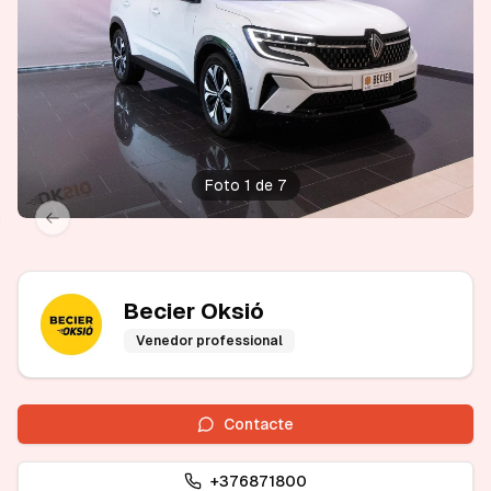
Foto 1 de 7
xt slide
Previous slide
Becier Oksió
Venedor professional
Contacte
+376871800