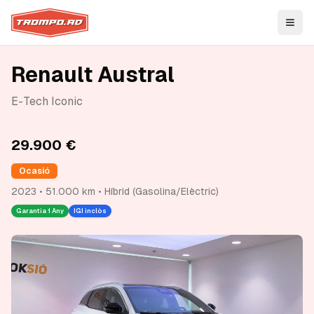
Open
Renault Austral
E-Tech Iconic
29.900 €
Ocasió
2023 • 51.000 km • Híbrid (Gasolina/Elèctric)
Garantia
1 Any
IGI inclòs