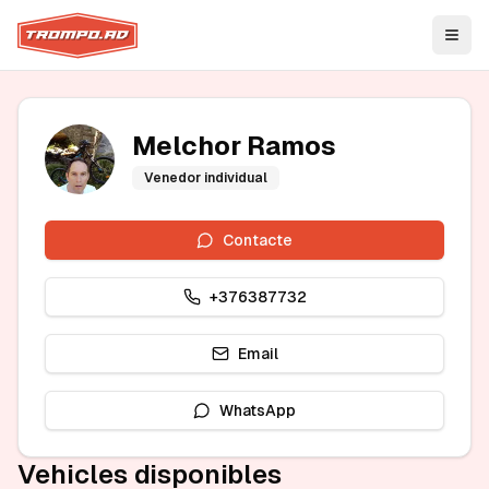
Open
Melchor Ramos
Venedor individual
Contacte
+376387732
Email
WhatsApp
Vehicles disponibles