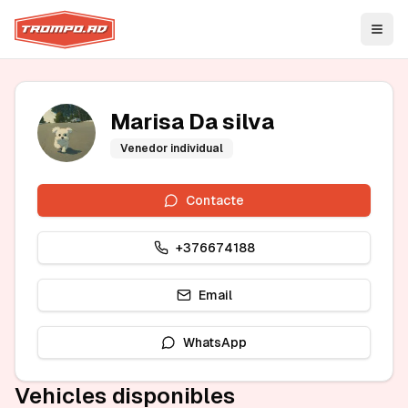
Open
Marisa Da silva
Venedor individual
Contacte
+376674188
Email
WhatsApp
Vehicles disponibles