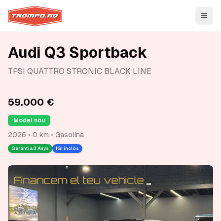
Open
Audi Q3 Sportback
TFSI QUATTRO STRONIC BLACK LINE
59.000 €
Model nou
2026 • 0 km • Gasolina
Garantia
3 Anys
IGI inclòs