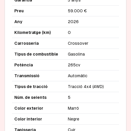
Garantia
3 anys
Preu
59.000 €
Any
2026
Kilometratge (km)
0
Carrosseria
Crossover
Tipus de combustible
Gasolina
Potència
265cv
Transmissió
Automàtic
Tipus de tracció
Tracció 4x4 (4WD)
Núm. de seients
5
Color exterior
Marró
Color interior
Negre
Tapisseria
Cuir