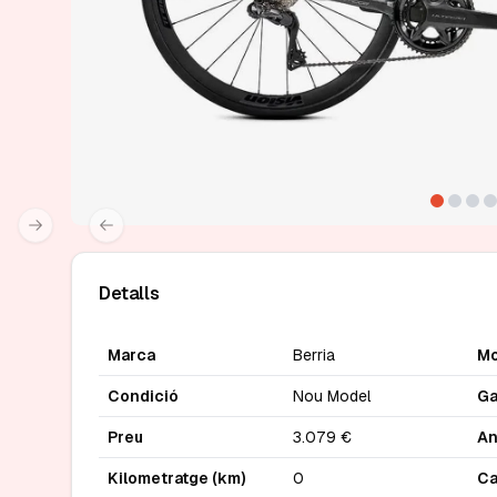
Next slide
Previous slide
Detalls
Marca
Berria
Mo
Condició
Nou Model
Ga
Preu
3.079 €
A
Kilometratge (km)
0
Ca