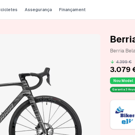
icicletes
Assegurança
Finançament
Berri
Berria Bel
4.399 €
3.079 
Nou Model
Garantia
3 Anys