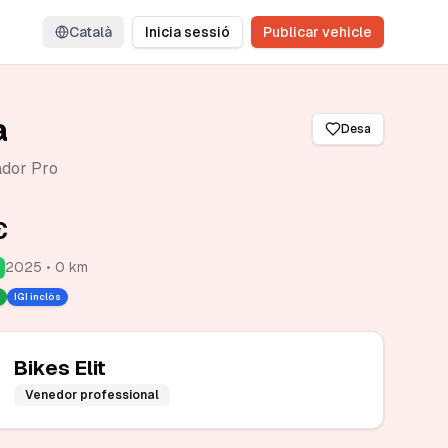
Català
Inicia sessió
Publicar vehicle
a
Desa
ador Pro
€
2025 • 0 km
IGI inclòs
Bikes Elit
Venedor professional