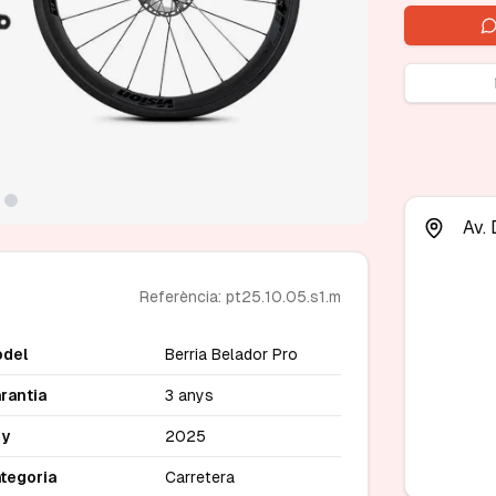
Av. 
Referència: pt25.10.05.s1.m
del
Berria Belador Pro
rantia
3 anys
ny
2025
tegoria
Carretera