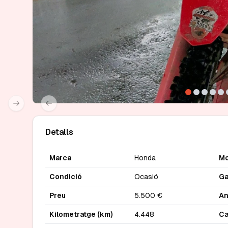
Next slide
Previous slide
Detalls
Marca
Honda
Mo
Condició
Ocasió
Ga
Preu
5.500 €
A
Kilometratge (km)
4.448
Ca