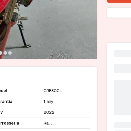
del
CRF300L
rantia
1 any
ny
2022
rrosseria
Ral·li