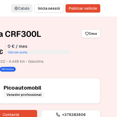
Català
Inicia sessió
Publicar vehicle
a CRF300L
Desa
0 € / mes
€
Calcular quota
22 • 4.448 km • Gasolina
IGI inclòs
Picoautomobil
Venedor professional
Contacte
+376383606