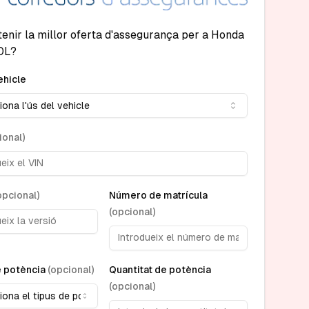
tenir la millor oferta d'assegurança per a Honda
0L?
ehicle
iona l'ús del vehicle
ional
)
opcional
)
Número de matrícula
(
opcional
)
e potència
(
opcional
)
Quantitat de potència
(
opcional
)
iona el tipus de potència