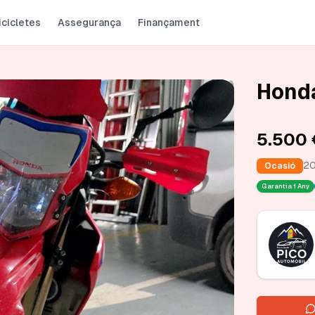
icicletes
Assegurança
Finançament
Hond
5.500 
20
Ocasió
Garantia
1 Any