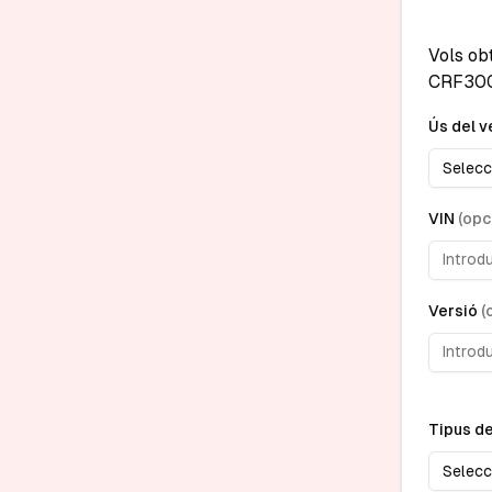
Vols ob
CRF30
Ús del v
Selecc
VIN
(
opc
Versió
(
Tipus d
Selecc