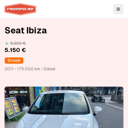
Open
Seat Ibiza
5.300 €
5.150 €
Ocasió
2011 • 175.000 km • Dièsel