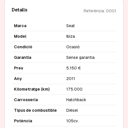
Detalls
Referència: 0001
Marca
Seat
Model
Ibiza
Condició
Ocasió
Garantia
Sense garantia
Preu
5.150 €
Any
2011
Kilometratge (km)
175.000
Carrosseria
Hatchback
Tipus de combustible
Dièsel
Potència
105cv