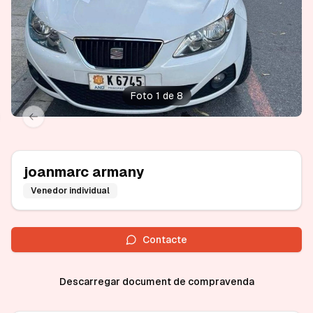
Foto 1 de 8
xt slide
Previous slide
joanmarc armany
Venedor individual
Contacte
Descarregar document de compravenda