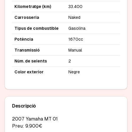
Kilometratge (km)
33.400
Carrosseria
Naked
Tipus de combustible
Gasolina
Potència
1670cc
Transmissió
Manual
Núm. de seients
2
Color exterior
Negre
Descripció
2007 Yamaha MT 01

Preu: 9.900€
