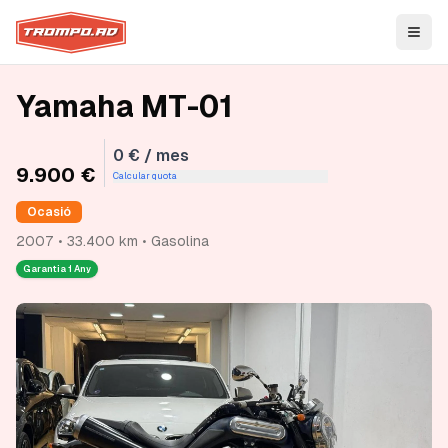
Open
Yamaha MT-01
0 € / mes
9.900 €
Calcular quota
Ocasió
2007 • 33.400 km • Gasolina
Garantia
1 Any