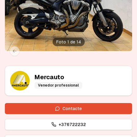
Foto 1 de 14
xt slide
Previous slide
Mercauto
Venedor professional
Contacte
+376722232