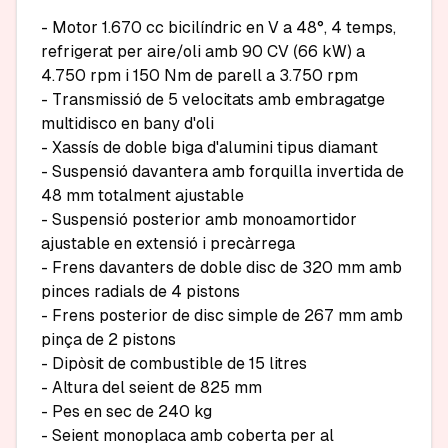
- Motor 1.670 cc bicilíndric en V a 48°, 4 temps, 
refrigerat per aire/oli amb 90 CV (66 kW) a 
4.750 rpm i 150 Nm de parell a 3.750 rpm

- Transmissió de 5 velocitats amb embragatge 
multidisco en bany d'oli

- Xassís de doble biga d'alumini tipus diamant

- Suspensió davantera amb forquilla invertida de 
48 mm totalment ajustable

- Suspensió posterior amb monoamortidor 
ajustable en extensió i precàrrega

- Frens davanters de doble disc de 320 mm amb 
pinces radials de 4 pistons

- Frens posterior de disc simple de 267 mm amb 
pinça de 2 pistons

- Dipòsit de combustible de 15 litres

- Altura del seient de 825 mm

- Pes en sec de 240 kg

- Seient monoplaca amb coberta per al 