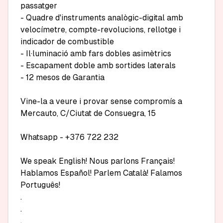
passatger

- Quadre d'instruments analògic-digital amb 
velocímetre, compte-revolucions, rellotge i 
indicador de combustible

- Il·luminació amb fars dobles asimètrics

- Escapament doble amb sortides laterals

- 12 mesos de Garantia

Vine-la a veure i provar sense compromís a 
Mercauto, C/Ciutat de Consuegra, 15

Whatsapp - +376 722 232

We speak English! Nous parlons Français! 
Hablamos Español! Parlem Català! Falamos 
Português!

.

.

.
