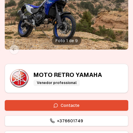
Foto 1 de 9
xt slide
Previous slide
MOTO RETRO YAMAHA
Venedor professional
Contacte
+376601749