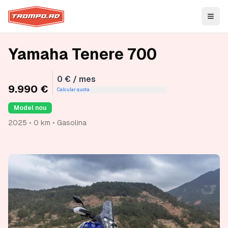
Open
Yamaha Tenere 700
0 € / mes
9.990 €
Calcular quota
Model nou
2025 • 0 km • Gasolina