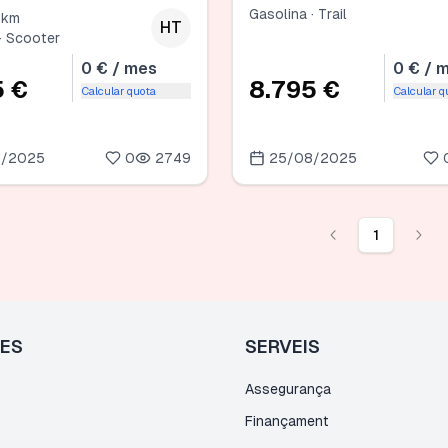
Gasolina · Trail
 km
HT
· Scooter
0 € / mes
0 € / 
5 €
8.795 €
Calcular quota
Calcular q
8/2025
0
2749
25/08/2025
1
LES
SERVEIS
Assegurança
Finançament