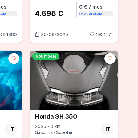
mes
0 € / mes
4.595 €
uota
Calcular quota
0
1880
25/08/2025
1
1771
Nou model
Honda SH 350
2025 • 0 km
HT
HT
Gasolina · Scooter