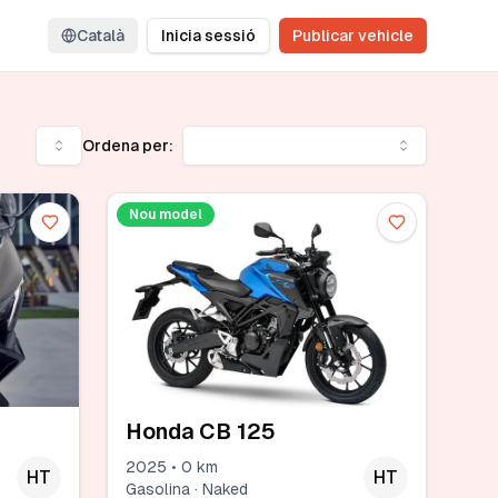
Català
Inicia sessió
Publicar vehicle
Ordena per:
Nou model
Honda CB 125
2025 • 0 km
HT
HT
Gasolina · Naked