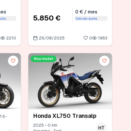
mes
0 € / mes
5.850 €
uota
Calcular quota
0
2210
25/08/2025
0
1963
Nou model
Honda XL750 Transalp
I E-
2025 • 0 km
HT