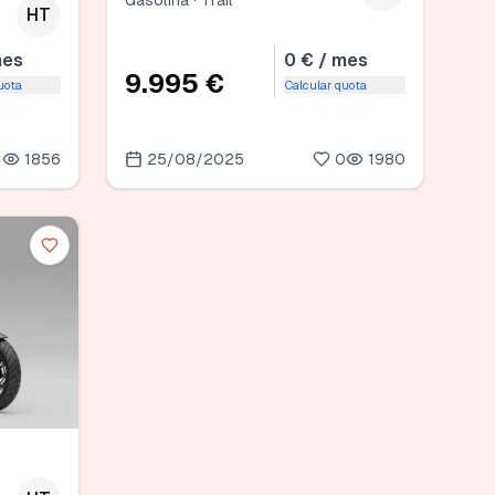
Gasolina · Trail
HT
mes
0 € / mes
9.995 €
uota
Calcular quota
1
1856
25/08/2025
0
1980