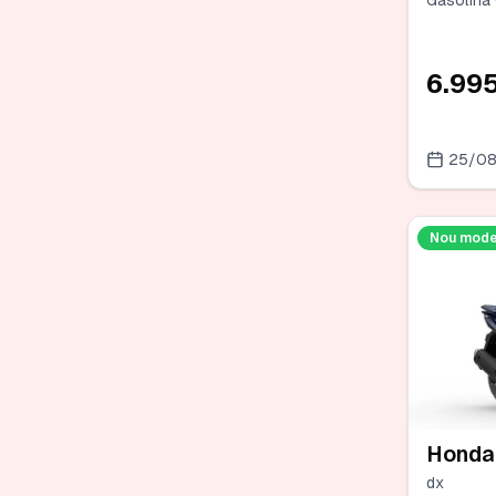
Gasolina ·
6.99
25/0
Nou mode
Honda
dx