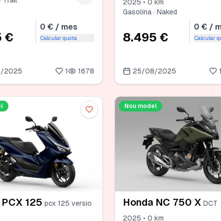
 Trail
2025 • 0 km
Gasolina · Naked
0 € / mes
0 € / 
5 €
8.495 €
Calcular quota
Calcular q
8/2025
1
1678
25/08/2025
l
Nou model
 PCX 125
Honda NC 750 X
pcx 125 versio
DCT
2025 • 0 km