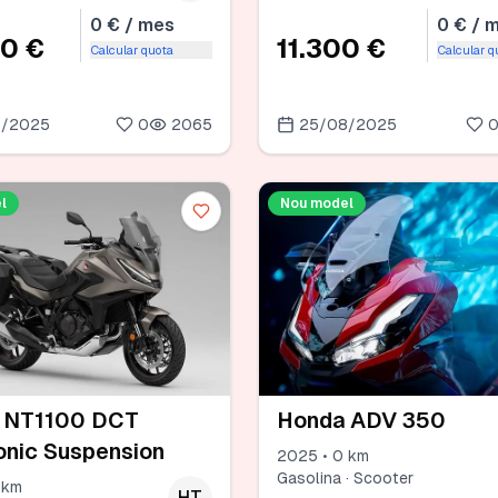
0 € / mes
0 € / 
00 €
11.300 €
Calcular quota
Calcular q
8/2025
0
2065
25/08/2025
l
Nou model
 NT1100 DCT
Honda ADV 350
onic Suspension
2025 • 0 km
Gasolina · Scooter
 km
HT