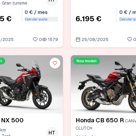
· Gran turisme
0 € / mes
0 € / 
95 €
6.195 €
Calcular quota
Calcular q
8/2025
0
1579
25/08/2025
l
Nou model
 NX 500
Honda CB 650 R
CANV
CLUTCH
 km
HT