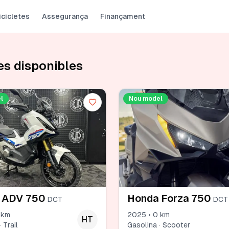
icicletes
Assegurança
Finançament
es disponibles
l
Nou model
 ADV 750
Honda Forza 750
DCT
DCT
 km
2025 • 0 km
HT
 Trail
Gasolina · Scooter