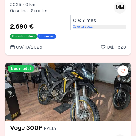
2025 • 0 km
MM
Gasolina · Scooter
0 € / mes
2.690 €
Calcular quota
Garantia
3 Anys
IGI inclòs
09/10/2025
0
1628
Nou model
Voge 300R
RALLY