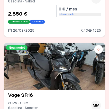
Gasolina · Naked
0 € / mes
2.850 €
Calcular quota
Garantia
5 Anys
IGI inclòs
26/09/2025
0
1525
Nou model
Voge SR16
2025 • 0 km
MM
Gasolina · Scooter