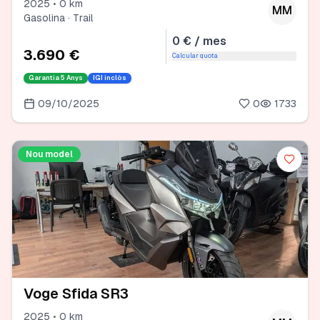
2025 • 0 km
MM
Gasolina · Trail
0 € / mes
3.690 €
Calcular quota
Garantia
5 Anys
IGI inclòs
09/10/2025
0
1733
Nou model
Voge Sfida SR3
2025 • 0 km