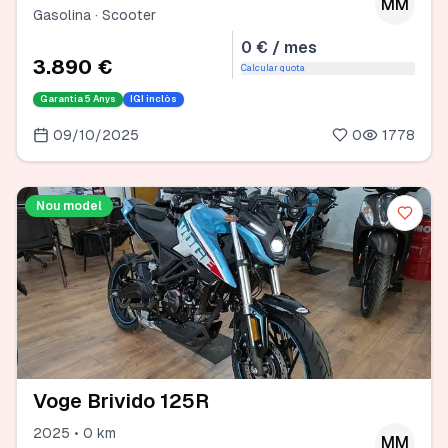
MM
Gasolina · Scooter
0 € / mes
3.890 €
Calcular quota
Garantia
5 Anys
IGI inclòs
09/10/2025
0
1778
Nou model
Voge Brivido 125R
2025 • 0 km
MM