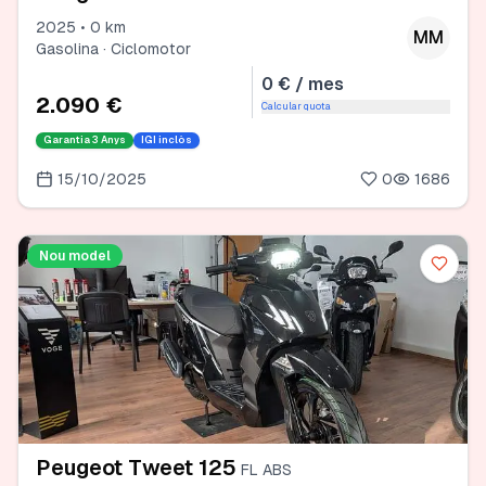
2025 • 0 km
MM
Gasolina · Ciclomotor
0 € / mes
2.090 €
Calcular quota
Garantia
3 Anys
IGI inclòs
15/10/2025
0
1686
Nou model
Peugeot Tweet 125
FL ABS