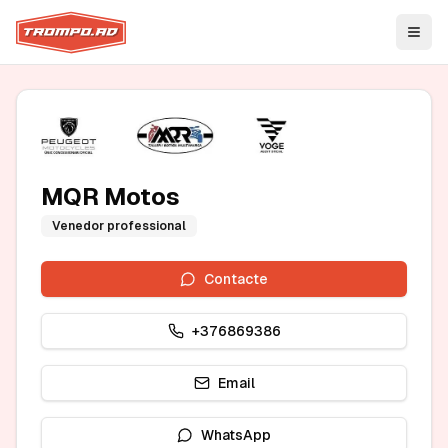
Open
MQR Motos
Venedor professional
Contacte
+376869386
Email
WhatsApp