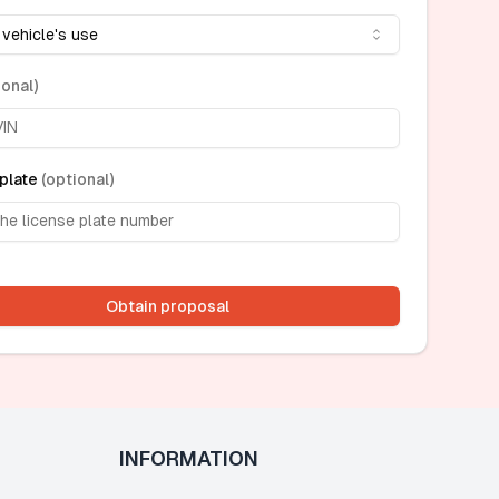
 vehicle's use
ional
)
plate
(
optional
)
Obtain proposal
INFORMATION