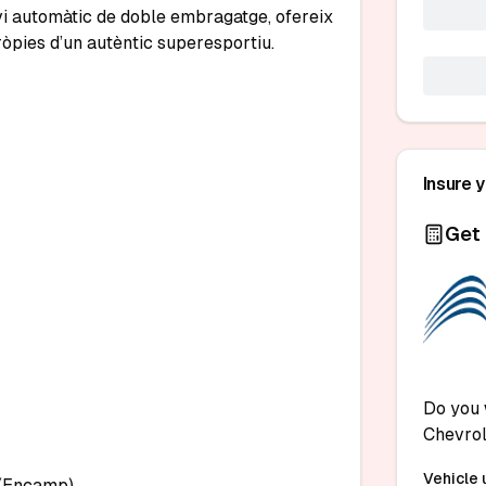
i automàtic de doble embragatge, ofereix 
òpies d’un autèntic superesportiu.

Insure 
Get 
Do you 
Chevrol
Vehicle 
(Encamp).
