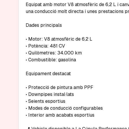
Equipat amb motor V8 atmosfèric de 6,2 L i canv
una conducció molt directa i unes prestacions pr
Dades principals

• Motor: V8 atmosfèric de 6,2 L

• Potència: 481 CV

• Quilòmetres: 34.000 km

• Combustible: gasolina

Equipament destacat

• Protecció de pintura amb PPF

• Downpipes instal·lats

• Seients esportius

• Modes de conducció configurables

• Interior amb acabats esportius

📍 Vehicle disponible a La Cúpula Performance 