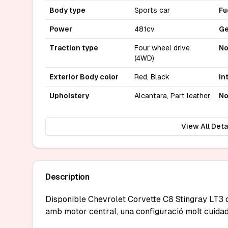
Body type
Sports car
Fu
Power
481cv
Ge
Traction type
Four wheel drive
No
(4WD)
Exterior Body color
Red, Black
In
Upholstery
Alcantara, Part leather
No
View All Deta
Description
Disponible Chevrolet Corvette C8 Stingray LT3 de
amb motor central, una configuració molt cuidada