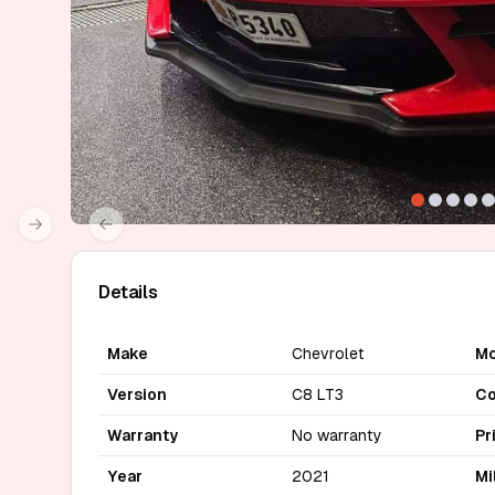
Next slide
Previous slide
Details
Make
Chevrolet
Mo
Version
C8 LT3
Co
Warranty
No warranty
Pr
Year
2021
Mi