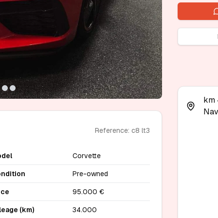
km 4
Nav
Reference: c8 lt3
del
Corvette
ndition
Pre-owned
ice
95.000 €
leage (km)
34.000