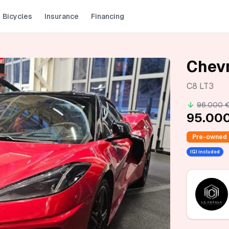
Bicycles
Insurance
Financing
Chevr
C8 LT3
96.000 
95.00
Pre-owned
IGI included