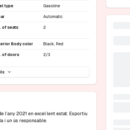
el type
Gasoline
ar
Automatic
. of seats
2
terior Body color
Black, Red
. of doors
2/3
ils
 l’any 2021 en excel·lent estat. Esportiu 
 i un ús responsable.
