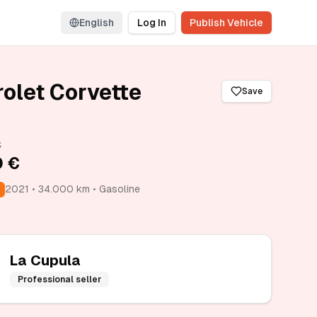
English
Log In
Publish Vehicle
olet Corvette
Save
€
0 €
2021 • 34.000 km • Gasoline
La Cupula
Professional seller