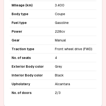
Mileage (km)
3.400
Body type
Coupe
Fuel type
Gasoline
Power
228cv
Gear
Manual
Traction type
Front wheel drive (FWD)
No. of seats
4
Exterior Body color
Grey
Interior Body color
Black
Upholstery
Alcantara
No. of doors
2/3