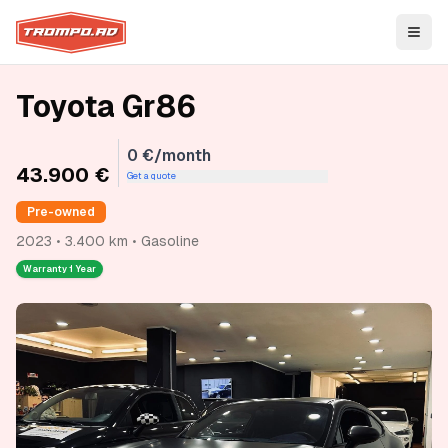
Open
Toyota Gr86
0 €/month
43.900 €
Get a quote
Pre-owned
2023 • 3.400 km • Gasoline
Warranty
1 Year