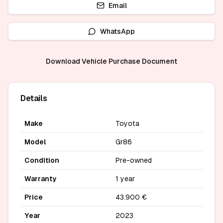
Email
WhatsApp
Download Vehicle Purchase Document
Details
Make
Toyota
Model
Gr86
Condition
Pre-owned
Warranty
1 year
Price
43.900 €
Year
2023