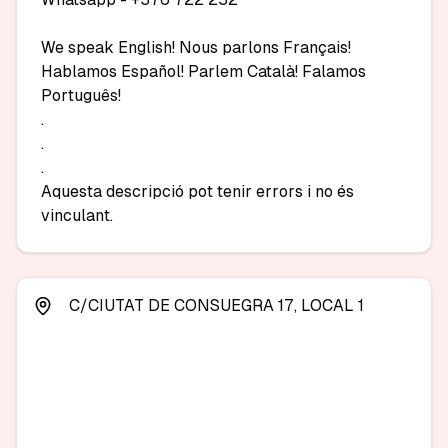
We speak English! Nous parlons Français! 
Hablamos Español! Parlem Català! Falamos 
Português!

.

.

.

Aquesta descripció pot tenir errors i no és 
vinculant.
C/CIUTAT DE CONSUEGRA 17, LOCAL 1